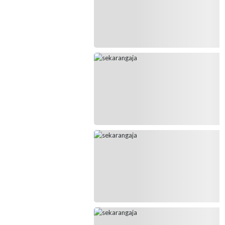
Stadion Gajayana, Kamis (23/1/25) siang
tadi.
Kondisi Stadion Gajayana Kota Malang
direnovasi untuk digunakan saat Porprov
Jatim 2025.
Stadion Gajayana berpeluang menjadi
kandang atau homebase Arema FC.
Lapangan di luar Stadion Gajayana bakal
diserahkan ke pihak swasta dari enam