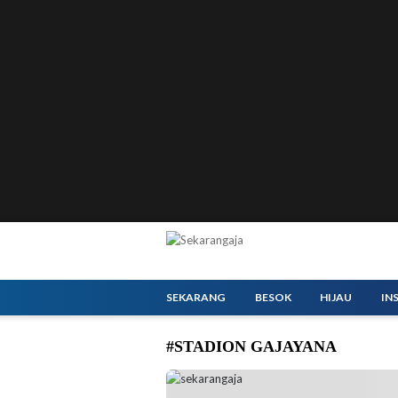
SEKARANG
BESOK
HIJAU
IN
#STADION GAJAYANA
Stadion Gajayana Kota Malang disiapkan se