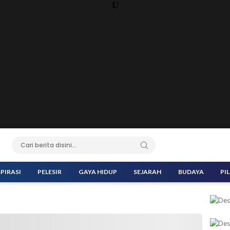
U
SPIRASI
PELESIR
GAYA HIDUP
SEJARAH
BUDAYA
PI
bagai lokasi pembukaan Porprov 2025 di Kota Malang.