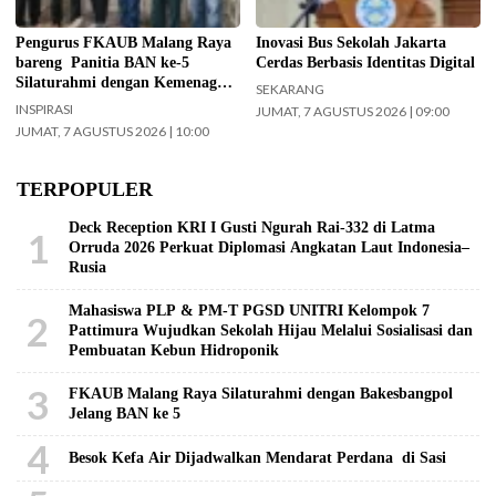
Yayasan Masjid Agung Jami Kota
Malang. Selain itu juga silaturahmi
Pengurus FKAUB Malang Raya
Inovasi Bus Sekolah Jakarta
dengan jajaran Kantor
bareng Panitia BAN ke-5
Cerdas Berbasis Identitas Digital
Kementerian Agama (Kemenag)
Silaturahmi dengan Kemenag
SEKARANG
Kabupaten Malang. (Foto: ist)
Kabupaten Malang dan Yayasan
INSPIRASI
JUMAT, 7 AGUSTUS 2026 | 09:00
Masjid Agung Jami Malang
JUMAT, 7 AGUSTUS 2026 | 10:00
TERPOPULER
Deck Reception KRI I Gusti Ngurah Rai-332 di Latma
1
Orruda 2026 Perkuat Diplomasi Angkatan Laut Indonesia–
Rusia
Mahasiswa PLP & PM-T PGSD UNITRI Kelompok 7
2
Pattimura Wujudkan Sekolah Hijau Melalui Sosialisasi dan
Pembuatan Kebun Hidroponik
3
FKAUB Malang Raya Silaturahmi dengan Bakesbangpol
Jelang BAN ke 5
4
Besok Kefa Air Dijadwalkan Mendarat Perdana di Sasi