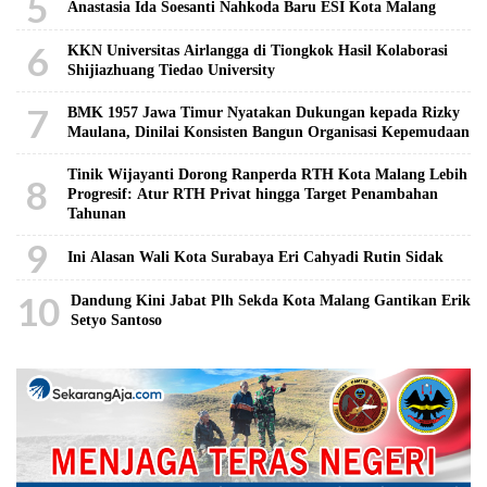
5
Anastasia Ida Soesanti Nahkoda Baru ESI Kota Malang
6
KKN Universitas Airlangga di Tiongkok Hasil Kolaborasi ​
Shijiazhuang Tiedao University
7
BMK 1957 Jawa Timur Nyatakan Dukungan kepada Rizky
Maulana, Dinilai Konsisten Bangun Organisasi Kepemudaan
Tinik Wijayanti Dorong Ranperda RTH Kota Malang Lebih
8
Progresif: Atur RTH Privat hingga Target Penambahan
Tahunan
9
Ini Alasan Wali Kota Surabaya Eri Cahyadi Rutin Sidak
10
Dandung Kini Jabat Plh Sekda Kota Malang Gantikan Erik
Setyo Santoso