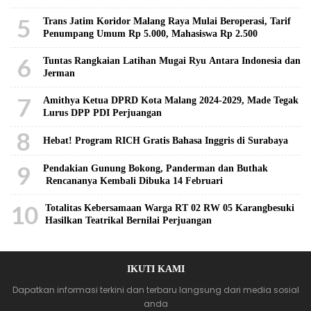
5
Trans Jatim Koridor Malang Raya Mulai Beroperasi, Tarif
Penumpang Umum Rp 5.000, Mahasiswa Rp 2.500
6
Tuntas Rangkaian Latihan Mugai Ryu Antara Indonesia dan
Jerman
7
Amithya Ketua DPRD Kota Malang 2024-2029, Made Tegak
Lurus DPP PDI Perjuangan
8
Hebat! Program RICH Gratis Bahasa Inggris di Surabaya
9
Pendakian Gunung Bokong, Panderman dan Buthak
Rencananya Kembali Dibuka 14 Februari
10
Totalitas Kebersamaan Warga RT 02 RW 05 Karangbesuki
Hasilkan Teatrikal Bernilai Perjuangan
IKUTI KAMI
Dapatkan informasi terkini dan terbaru langsung dari media sosial
anda