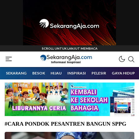
Informasi Inspirasi Malang Raya
Sekarangaja
SEKARANG
BESOK
HIJAU
INSPIRASI
PELESIR
GAYA HIDUP
#CARA PONDOK PESANTREN BANGUN SPPG
Ilustrasi MBG di Pondok Pesantren Mambaul Ulum Ogan Komering Ilir.