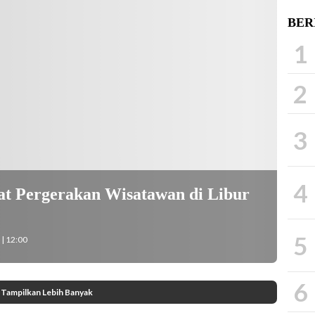
BER
1
2
3
4
t Pergerakan Wisatawan di Libur
5
| 12:00
6
Tampilkan Lebih Banyak