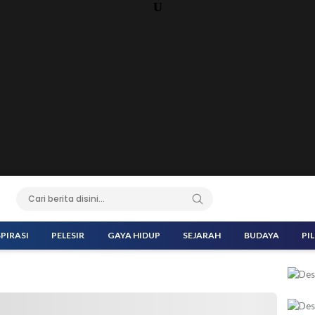
U
SPIRASI
PELESIR
GAYA HIDUP
SEJARAH
BUDAYA
PI
a saat meninjau program "BINA Indonesia Great Sale 2025" di Mall
 (Foto: Biro Komunikasi Kementerian Pariwisata)