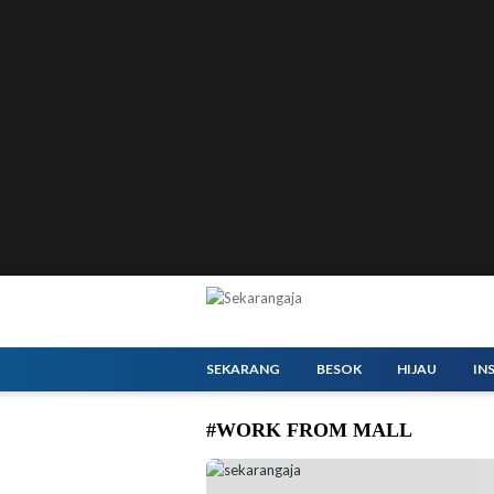
SEKARANG
BESOK
HIJAU
IN
#WORK FROM MALL
Menteri Pariwisata Widiyanti Putri Wardhan
Pondok Indah, Jakarta, Jumat (26/12/2025).