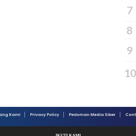
7
8
9
1
ang Kami
Privacy Policy
Pedoman Media Siber
Cont
IKUTI KAMI