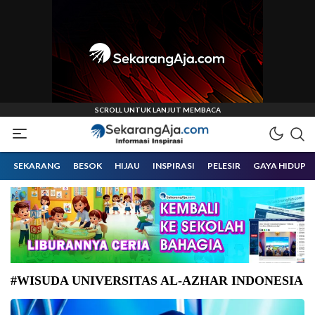
Informasi Inspirasi Malang Raya
Sekarangaja
SEKARANG
BESOK
HIJAU
INSPIRASI
PELESIR
GAYA HIDUP
#WISUDA UNIVERSITAS AL-AZHAR INDONESIA
Wamendikdasmen Atip Latipulhayat saat menghadiri wisuda ke 32