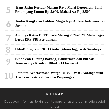
5
Trans Jatim Koridor Malang Raya Mulai Beroperasi, Tarif
Penumpang Umum Rp 5.000, Mahasiswa Rp 2.500
6
Tuntas Rangkaian Latihan Mugai Ryu Antara Indonesia dan
Jerman
7
Amithya Ketua DPRD Kota Malang 2024-2029, Made Tegak
Lurus DPP PDI Perjuangan
8
Hebat! Program RICH Gratis Bahasa Inggris di Surabaya
9
Pendakian Gunung Bokong, Panderman dan Buthak
Rencananya Kembali Dibuka 14 Februari
10
Totalitas Kebersamaan Warga RT 02 RW 05 Karangbesuki
Hasilkan Teatrikal Bernilai Perjuangan
IKUTI KAMI
Dapatkan informasi terkini dan terbaru langsung dari media sosial
anda