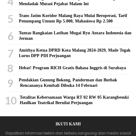
4
Mendadak Mutasi Pejabat Malam Ini
5
Trans Jatim Koridor Malang Raya Mulai Beroperasi, Tarif
Penumpang Umum Rp 5.000, Mahasiswa Rp 2.500
6
Tuntas Rangkaian Latihan Mugai Ryu Antara Indonesia dan
Jerman
7
Amithya Ketua DPRD Kota Malang 2024-2029, Made Tegak
Lurus DPP PDI Perjuangan
8
Hebat! Program RICH Gratis Bahasa Inggris di Surabaya
9
Pendakian Gunung Bokong, Panderman dan Buthak
Rencananya Kembali Dibuka 14 Februari
10
Totalitas Kebersamaan Warga RT 02 RW 05 Karangbesuki
Hasilkan Teatrikal Bernilai Perjuangan
IKUTI KAMI
Dapatkan informasi terkini dan terbaru langsung dari media sosial