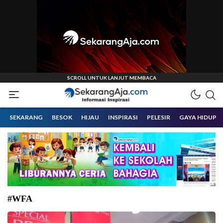
Informasi Inspirasi Malang Raya
Sekarangaja
SEKARANG
BESOK
HIJAU
INSPIRASI
PELESIR
GAYA HIDUP
#WFA
Menteri Pariwisata Widiyanti Putri Wardhana saat meninjau program