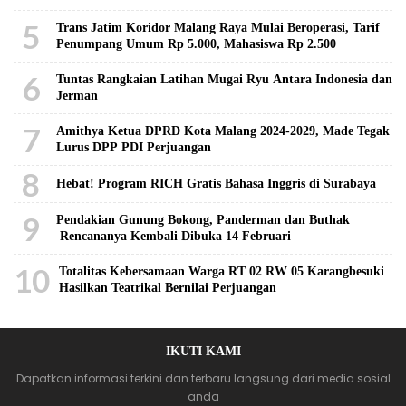
5
Trans Jatim Koridor Malang Raya Mulai Beroperasi, Tarif
Penumpang Umum Rp 5.000, Mahasiswa Rp 2.500
6
Tuntas Rangkaian Latihan Mugai Ryu Antara Indonesia dan
Jerman
7
Amithya Ketua DPRD Kota Malang 2024-2029, Made Tegak
Lurus DPP PDI Perjuangan
8
Hebat! Program RICH Gratis Bahasa Inggris di Surabaya
9
Pendakian Gunung Bokong, Panderman dan Buthak
Rencananya Kembali Dibuka 14 Februari
10
Totalitas Kebersamaan Warga RT 02 RW 05 Karangbesuki
Hasilkan Teatrikal Bernilai Perjuangan
IKUTI KAMI
Dapatkan informasi terkini dan terbaru langsung dari media sosial
anda