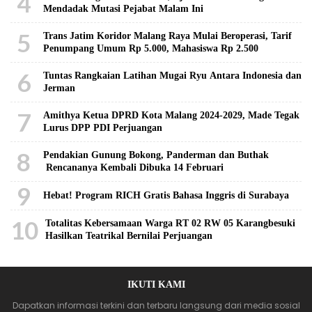
4
Mendadak Mutasi Pejabat Malam Ini
5
Trans Jatim Koridor Malang Raya Mulai Beroperasi, Tarif
Penumpang Umum Rp 5.000, Mahasiswa Rp 2.500
6
Tuntas Rangkaian Latihan Mugai Ryu Antara Indonesia dan
Jerman
7
Amithya Ketua DPRD Kota Malang 2024-2029, Made Tegak
Lurus DPP PDI Perjuangan
8
Pendakian Gunung Bokong, Panderman dan Buthak
Rencananya Kembali Dibuka 14 Februari
9
Hebat! Program RICH Gratis Bahasa Inggris di Surabaya
10
Totalitas Kebersamaan Warga RT 02 RW 05 Karangbesuki
Hasilkan Teatrikal Bernilai Perjuangan
IKUTI KAMI
Dapatkan informasi terkini dan terbaru langsung dari media sosial