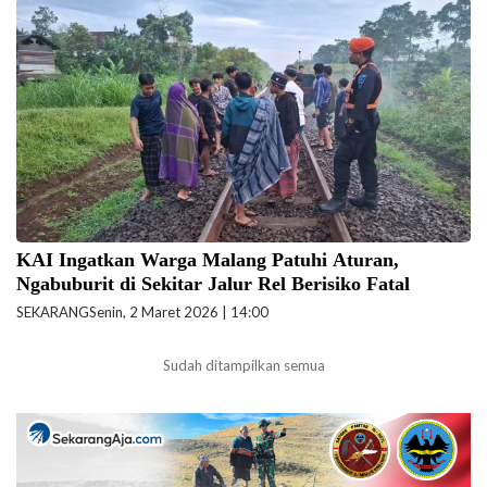
Memasuki bulan suci Ramadan 1447 Hijriah/2026, PT Kereta Api
Indonesia (Persero) Daerah Operasi 8 Surabaya kembali mengingatkan
masyarakat, khususnya di wilayah Malang dan sekitarnya, untuk tidak
melakukan aktivitas apa pun di sekitar jalur rel kereta api. (Foto: ist)
KAI Ingatkan Warga Malang Patuhi Aturan,
Ngabuburit di Sekitar Jalur Rel Berisiko Fatal
SEKARANG
Senin, 2 Maret 2026 | 14:00
Sudah ditampilkan semua