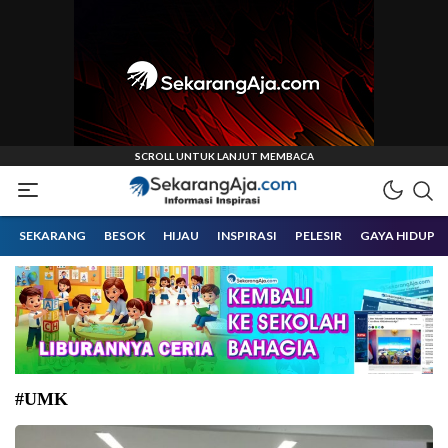
Informasi Inspirasi Malang Raya
Sekarangaja
SEKARANG
BESOK
HIJAU
INSPIRASI
PELESIR
GAYA HIDUP
#UMK
Ilustrasi pekerja di Kota Malang.