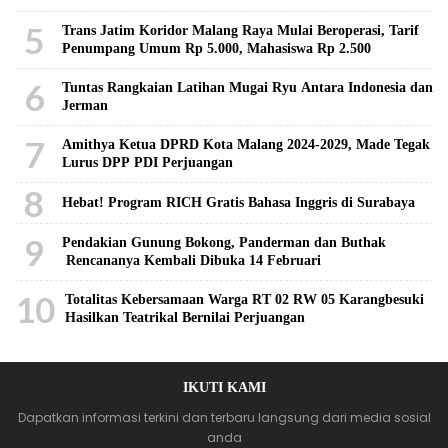
5
Trans Jatim Koridor Malang Raya Mulai Beroperasi, Tarif
Penumpang Umum Rp 5.000, Mahasiswa Rp 2.500
6
Tuntas Rangkaian Latihan Mugai Ryu Antara Indonesia dan
Jerman
7
Amithya Ketua DPRD Kota Malang 2024-2029, Made Tegak
Lurus DPP PDI Perjuangan
8
Hebat! Program RICH Gratis Bahasa Inggris di Surabaya
9
Pendakian Gunung Bokong, Panderman dan Buthak
Rencananya Kembali Dibuka 14 Februari
10
Totalitas Kebersamaan Warga RT 02 RW 05 Karangbesuki
Hasilkan Teatrikal Bernilai Perjuangan
IKUTI KAMI
Dapatkan informasi terkini dan terbaru langsung dari media sosial
anda