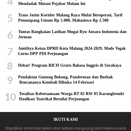
4
Mendadak Mutasi Pejabat Malam Ini
5
Trans Jatim Koridor Malang Raya Mulai Beroperasi, Tarif
Penumpang Umum Rp 5.000, Mahasiswa Rp 2.500
6
Tuntas Rangkaian Latihan Mugai Ryu Antara Indonesia dan
Jerman
7
Amithya Ketua DPRD Kota Malang 2024-2029, Made Tegak
Lurus DPP PDI Perjuangan
8
Hebat! Program RICH Gratis Bahasa Inggris di Surabaya
9
Pendakian Gunung Bokong, Panderman dan Buthak
Rencananya Kembali Dibuka 14 Februari
10
Totalitas Kebersamaan Warga RT 02 RW 05 Karangbesuki
Hasilkan Teatrikal Bernilai Perjuangan
IKUTI KAMI
Dapatkan informasi terkini dan terbaru langsung dari media sosial