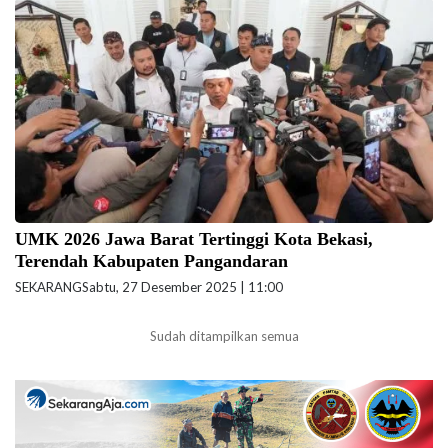
Gubernur Jawa Barat Dedi Mulyadi telah menandatangani Keputusan
Gubernur Jawa Barat Nomor 561/Kep.862-Kesra/2025, UMK di 27
kabupaten/kota di Jawa Barat tahun 2026. (Foto: Ilustrasi-
https://www.jabarprov.go.id)
UMK 2026 Jawa Barat Tertinggi Kota Bekasi,
Terendah Kabupaten Pangandaran
SEKARANG
Sabtu, 27 Desember 2025 | 11:00
Sudah ditampilkan semua