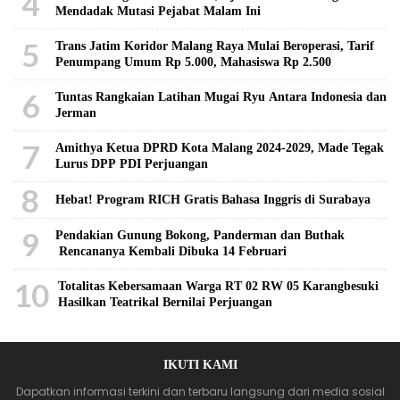
4
Mendadak Mutasi Pejabat Malam Ini
5
Trans Jatim Koridor Malang Raya Mulai Beroperasi, Tarif
Penumpang Umum Rp 5.000, Mahasiswa Rp 2.500
6
Tuntas Rangkaian Latihan Mugai Ryu Antara Indonesia dan
Jerman
7
Amithya Ketua DPRD Kota Malang 2024-2029, Made Tegak
Lurus DPP PDI Perjuangan
8
Hebat! Program RICH Gratis Bahasa Inggris di Surabaya
9
Pendakian Gunung Bokong, Panderman dan Buthak
Rencananya Kembali Dibuka 14 Februari
10
Totalitas Kebersamaan Warga RT 02 RW 05 Karangbesuki
Hasilkan Teatrikal Bernilai Perjuangan
IKUTI KAMI
Dapatkan informasi terkini dan terbaru langsung dari media sosial