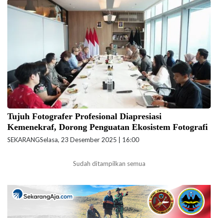
Menteri Ekonomi Kreatif, Teuku Riefky Harsya, memberikan apresiasi
kepada tujuh fotografer profesional serta membuka peluang kolaborasi
untuk menghadirkan ruang-ruang kreatif. (Foto: Biro Komunikasi
Kementerian Ekonomi Kreatif/Badan Ekonomi Kreatif).
Tujuh Fotografer Profesional Diapresiasi
Kemenekraf, Dorong Penguatan Ekosistem Fotografi
SEKARANG
Selasa, 23 Desember 2025 | 16:00
Sudah ditampilkan semua