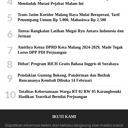
4
Mendadak Mutasi Pejabat Malam Ini
5
Trans Jatim Koridor Malang Raya Mulai Beroperasi, Tarif
Penumpang Umum Rp 5.000, Mahasiswa Rp 2.500
6
Tuntas Rangkaian Latihan Mugai Ryu Antara Indonesia dan
Jerman
7
Amithya Ketua DPRD Kota Malang 2024-2029, Made Tegak
Lurus DPP PDI Perjuangan
8
Hebat! Program RICH Gratis Bahasa Inggris di Surabaya
9
Pendakian Gunung Bokong, Panderman dan Buthak
Rencananya Kembali Dibuka 14 Februari
10
Totalitas Kebersamaan Warga RT 02 RW 05 Karangbesuki
Hasilkan Teatrikal Bernilai Perjuangan
IKUTI KAMI
Dapatkan informasi terkini dan terbaru langsung dari media sosial