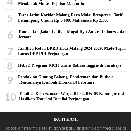
4
Mendadak Mutasi Pejabat Malam Ini
5
Trans Jatim Koridor Malang Raya Mulai Beroperasi, Tarif
Penumpang Umum Rp 5.000, Mahasiswa Rp 2.500
6
Tuntas Rangkaian Latihan Mugai Ryu Antara Indonesia dan
Jerman
7
Amithya Ketua DPRD Kota Malang 2024-2029, Made Tegak
Lurus DPP PDI Perjuangan
8
Hebat! Program RICH Gratis Bahasa Inggris di Surabaya
9
Pendakian Gunung Bokong, Panderman dan Buthak
Rencananya Kembali Dibuka 14 Februari
10
Totalitas Kebersamaan Warga RT 02 RW 05 Karangbesuki
Hasilkan Teatrikal Bernilai Perjuangan
IKUTI KAMI
Dapatkan informasi terkini dan terbaru langsung dari media sosial