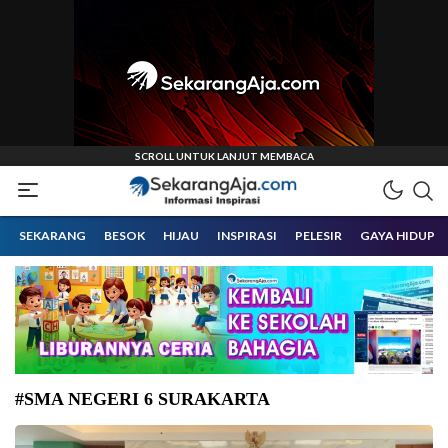
Informasi Inspirasi Malang Raya
Sekarangaja
SEKARANG
BESOK
HIJAU
INSPIRASI
PELESIR
GAYA HIDUP
#SMA NEGERI 6 SURAKARTA
Pengimbasan sekolah siaga kependudukan di MAN 1 Surakarta. (Foto: