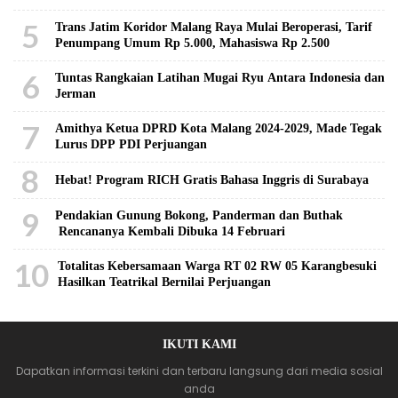
5
Trans Jatim Koridor Malang Raya Mulai Beroperasi, Tarif
Penumpang Umum Rp 5.000, Mahasiswa Rp 2.500
6
Tuntas Rangkaian Latihan Mugai Ryu Antara Indonesia dan
Jerman
7
Amithya Ketua DPRD Kota Malang 2024-2029, Made Tegak
Lurus DPP PDI Perjuangan
8
Hebat! Program RICH Gratis Bahasa Inggris di Surabaya
9
Pendakian Gunung Bokong, Panderman dan Buthak
Rencananya Kembali Dibuka 14 Februari
10
Totalitas Kebersamaan Warga RT 02 RW 05 Karangbesuki
Hasilkan Teatrikal Bernilai Perjuangan
IKUTI KAMI
Dapatkan informasi terkini dan terbaru langsung dari media sosial
anda