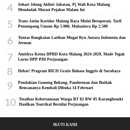
4
Sehari Jelang Akhiri Jabatan, Pj Wali Kota Malang
Mendadak Mutasi Pejabat Malam Ini
5
Trans Jatim Koridor Malang Raya Mulai Beroperasi, Tarif
Penumpang Umum Rp 5.000, Mahasiswa Rp 2.500
6
Tuntas Rangkaian Latihan Mugai Ryu Antara Indonesia dan
Jerman
7
Amithya Ketua DPRD Kota Malang 2024-2029, Made Tegak
Lurus DPP PDI Perjuangan
8
Hebat! Program RICH Gratis Bahasa Inggris di Surabaya
9
Pendakian Gunung Bokong, Panderman dan Buthak
Rencananya Kembali Dibuka 14 Februari
10
Totalitas Kebersamaan Warga RT 02 RW 05 Karangbesuki
Hasilkan Teatrikal Bernilai Perjuangan
IKUTI KAMI