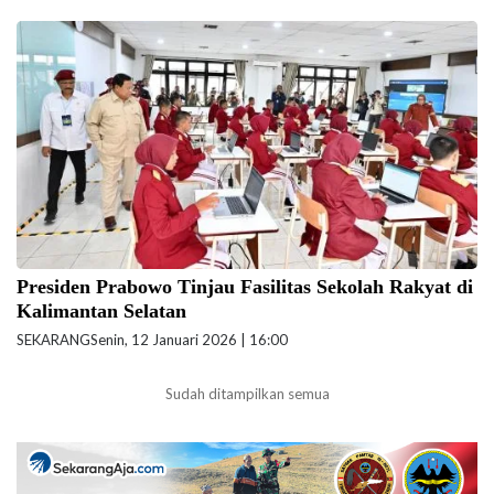
Presiden Prabowo Subianto melakukan peninjauan fasilitas sekolah
rakyat di Balai Besar Pendidikan Pelatihan Kesejahteraan Sosial
(BBPPKS), Kota Banjarbaru, Provinsi Kalimantan Selatan, Senin
(12/1/2026) hari ini. (Foto: BPMI Setpres/Cahyo)
Presiden Prabowo Tinjau Fasilitas Sekolah Rakyat di
Kalimantan Selatan
SEKARANG
Senin, 12 Januari 2026 | 16:00
Sudah ditampilkan semua