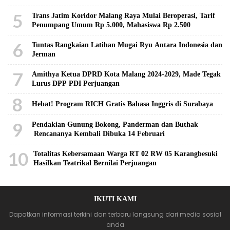
5
Trans Jatim Koridor Malang Raya Mulai Beroperasi, Tarif
Penumpang Umum Rp 5.000, Mahasiswa Rp 2.500
6
Tuntas Rangkaian Latihan Mugai Ryu Antara Indonesia dan
Jerman
7
Amithya Ketua DPRD Kota Malang 2024-2029, Made Tegak
Lurus DPP PDI Perjuangan
8
Hebat! Program RICH Gratis Bahasa Inggris di Surabaya
9
Pendakian Gunung Bokong, Panderman dan Buthak
Rencananya Kembali Dibuka 14 Februari
10
Totalitas Kebersamaan Warga RT 02 RW 05 Karangbesuki
Hasilkan Teatrikal Bernilai Perjuangan
IKUTI KAMI
Dapatkan informasi terkini dan terbaru langsung dari media sosial
anda