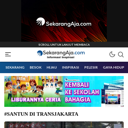
Informasi Inspirasi Malang Raya
Sekarangaja
SEKARANG
BESOK
HIJAU
INSPIRASI
PELESIR
GAYA HIDUP
#SANTUN DI TRANSJAKARTA
Transjakarta dengan rute Monumen Nasional (Monas) – PGC. (Foto: