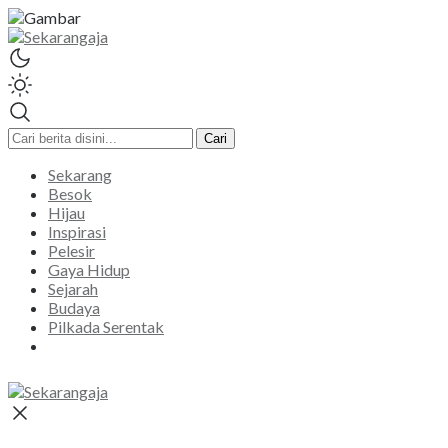
Sekarangaja
Informasi Inspirasi Malang Raya
Cari
Sekarang
Besok
Hijau
Inspirasi
Pelesir
Gaya Hidup
Sejarah
Budaya
Pilkada Serentak