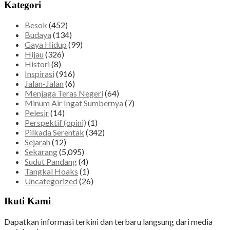
Kategori
Besok
(452)
Budaya
(134)
Gaya Hidup
(99)
Hijau
(326)
Histori
(8)
Inspirasi
(916)
Jalan-Jalan
(6)
Menjaga Teras Negeri
(64)
Minum Air Ingat Sumbernya
(7)
Pelesir
(14)
Perspektif (opini)
(1)
Pilkada Serentak
(342)
Sejarah
(12)
Sekarang
(5,095)
Sudut Pandang
(4)
Tangkal Hoaks
(1)
Uncategorized
(26)
Ikuti Kami
Dapatkan informasi terkini dan terbaru langsung dari media