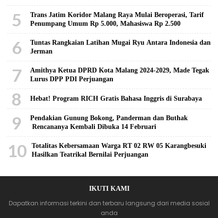
5
Trans Jatim Koridor Malang Raya Mulai Beroperasi, Tarif
Penumpang Umum Rp 5.000, Mahasiswa Rp 2.500
6
Tuntas Rangkaian Latihan Mugai Ryu Antara Indonesia dan
Jerman
7
Amithya Ketua DPRD Kota Malang 2024-2029, Made Tegak
Lurus DPP PDI Perjuangan
8
Hebat! Program RICH Gratis Bahasa Inggris di Surabaya
9
Pendakian Gunung Bokong, Panderman dan Buthak
Rencananya Kembali Dibuka 14 Februari
10
Totalitas Kebersamaan Warga RT 02 RW 05 Karangbesuki
Hasilkan Teatrikal Bernilai Perjuangan
IKUTI KAMI
Dapatkan informasi terkini dan terbaru langsung dari media sosial
anda