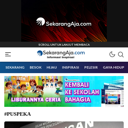
Informasi Inspirasi Malang Raya
Sekarangaja
SEKARANG
BESOK
HIJAU
INSPIRASI
PELESIR
GAYA HIDUP
#PUSPEKA
Mendikdasmen Abdul Mu’ti menghadiri rilis film “Kemenangan Sejati”