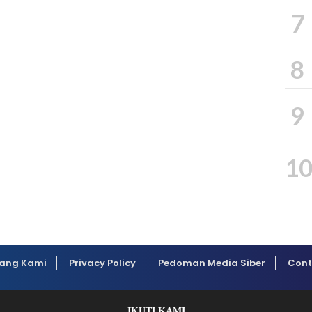
7
8
9
1
ang Kami
Privacy Policy
Pedoman Media Siber
Cont
IKUTI KAMI