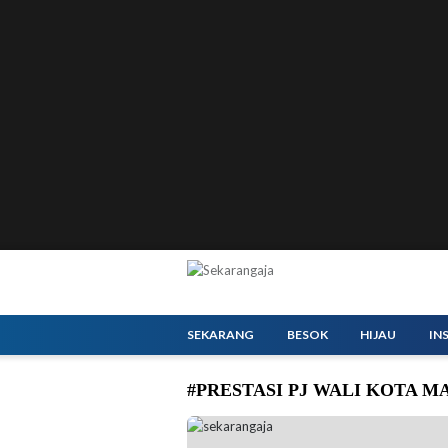
SEKARANG
BESOK
HIJAU
IN
#PRESTASI PJ WALI KOTA 
Pj Wali Kota Malang Iwan Kurniawan saat di
Bagian Prokopim Setda Kota Malang)