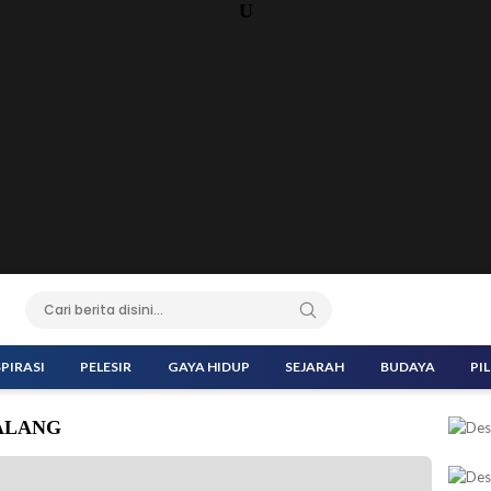
U
SPIRASI
PELESIR
GAYA HIDUP
SEJARAH
BUDAYA
PI
MALANG
wawancarai wartawan di Kota Malang beberapa waktu lalu. (Foto: