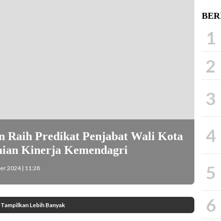
BER
1
2
3
4
 Raih Predikat Penjabat Wali Kota
laian Kinerja Kemendagri
5
r 2024 | 11:28
6
Tampilkan Lebih Banyak