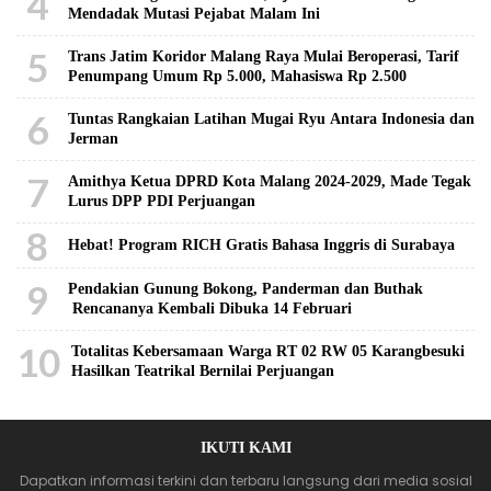
4
Mendadak Mutasi Pejabat Malam Ini
5
Trans Jatim Koridor Malang Raya Mulai Beroperasi, Tarif
Penumpang Umum Rp 5.000, Mahasiswa Rp 2.500
6
Tuntas Rangkaian Latihan Mugai Ryu Antara Indonesia dan
Jerman
7
Amithya Ketua DPRD Kota Malang 2024-2029, Made Tegak
Lurus DPP PDI Perjuangan
8
Hebat! Program RICH Gratis Bahasa Inggris di Surabaya
9
Pendakian Gunung Bokong, Panderman dan Buthak
Rencananya Kembali Dibuka 14 Februari
10
Totalitas Kebersamaan Warga RT 02 RW 05 Karangbesuki
Hasilkan Teatrikal Bernilai Perjuangan
IKUTI KAMI
Dapatkan informasi terkini dan terbaru langsung dari media sosial