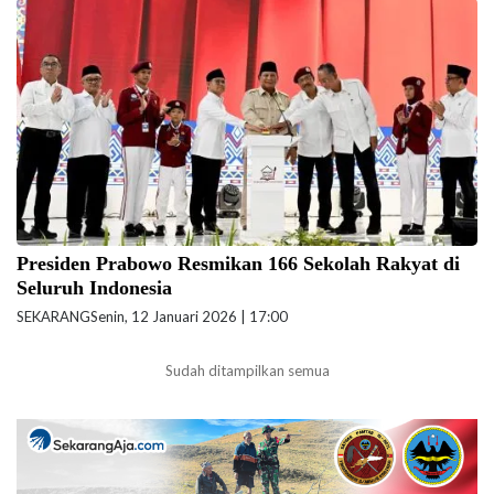
Presiden Prabowo Subianto meresmikan 166 Sekolah Rakyat di seluruh
Indonesia yang diselenggarakan di Balai Besar Pendidikan Pelatihan
Kesejahteraan Sosial (BBPPKS) Kota Banjarbaru, Provinsi Kalimantan
Selatan, Senin (12/1/2026). (Foto: BPMI Setpres/Cahyo)
Presiden Prabowo Resmikan 166 Sekolah Rakyat di
Seluruh Indonesia
SEKARANG
Senin, 12 Januari 2026 | 17:00
Sudah ditampilkan semua