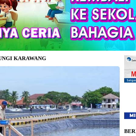
UNGI KARAWANG
asan Balai Layanan Usaha Produksi Perikanan Budidaya (BLUPPB),
nin (2/12/2024). (Foto: BPMI Setpres/Muchlis Jr)
BER