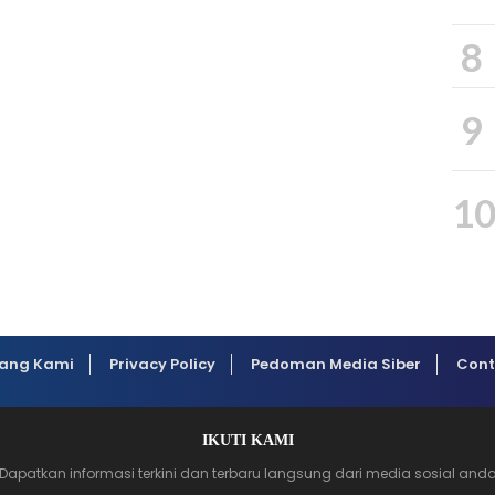
8
9
1
ang Kami
Privacy Policy
Pedoman Media Siber
Cont
IKUTI KAMI
Dapatkan informasi terkini dan terbaru langsung dari media sosial and