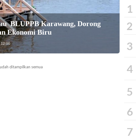
1
2
njau BLUPPB Karawang, Dorong
an Ekonomi Biru
3
 12:00
4
udah ditampilkan semua
5
6
7