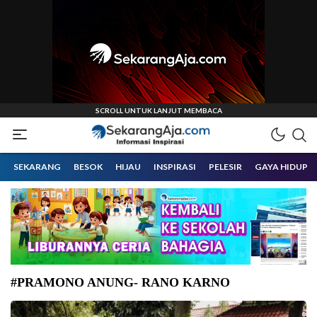
Informasi Inspirasi Malang Raya
Sekarangaja
SEKARANG
BESOK
HIJAU
INSPIRASI
PELESIR
GAYA HIDUP
#PRAMONO ANUNG- RANO KARNO
Paslon Gubernur DKI Jakarta Nomor Urut 3, Pramono Anung-Rano