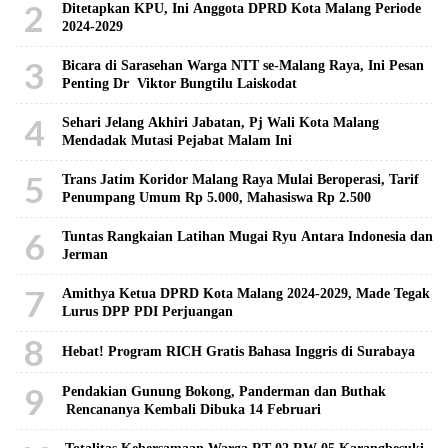
2
Ditetapkan KPU, Ini Anggota DPRD Kota Malang Periode
2024-2029
3
Bicara di Sarasehan Warga NTT se-Malang Raya, Ini Pesan
Penting Dr Viktor Bungtilu Laiskodat
4
Sehari Jelang Akhiri Jabatan, Pj Wali Kota Malang
Mendadak Mutasi Pejabat Malam Ini
5
Trans Jatim Koridor Malang Raya Mulai Beroperasi, Tarif
Penumpang Umum Rp 5.000, Mahasiswa Rp 2.500
6
Tuntas Rangkaian Latihan Mugai Ryu Antara Indonesia dan
Jerman
7
Amithya Ketua DPRD Kota Malang 2024-2029, Made Tegak
Lurus DPP PDI Perjuangan
8
Hebat! Program RICH Gratis Bahasa Inggris di Surabaya
9
Pendakian Gunung Bokong, Panderman dan Buthak
Rencananya Kembali Dibuka 14 Februari