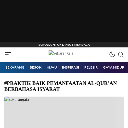
Informasi Inspirasi Malang Raya
Sekarangaja
SEKARANG
BESOK
HIJAU
INSPIRASI
PELESIR
GAYA HIDUP
#PRAKTIK BAIK PEMANFAATAN AL-QUR’AN
BERBAHASA ISYARAT
Kegiatan Training of Trainer (ToT) Al-Qur’an Isyarat gelombang satu
telah melahirkan sejumlah pengajar yang dapat mengajarkan bahasa
isyarat Al-Qur’an kepada peserta didik penyandang disabiltas
tunarungu. (Foto: Biro Komunikasi dan Hubungan Masyarakat
Kemendikdasmen).