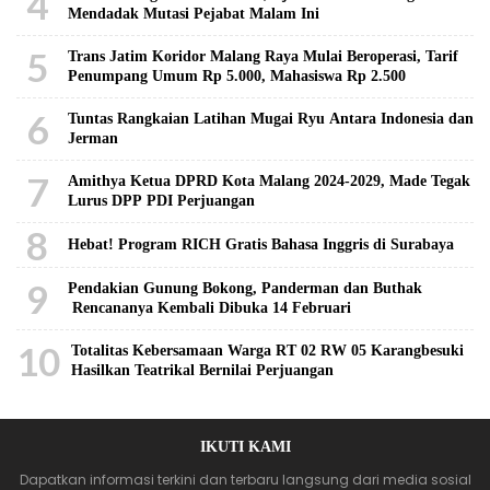
4
Mendadak Mutasi Pejabat Malam Ini
5
Trans Jatim Koridor Malang Raya Mulai Beroperasi, Tarif
Penumpang Umum Rp 5.000, Mahasiswa Rp 2.500
6
Tuntas Rangkaian Latihan Mugai Ryu Antara Indonesia dan
Jerman
7
Amithya Ketua DPRD Kota Malang 2024-2029, Made Tegak
Lurus DPP PDI Perjuangan
8
Hebat! Program RICH Gratis Bahasa Inggris di Surabaya
9
Pendakian Gunung Bokong, Panderman dan Buthak
Rencananya Kembali Dibuka 14 Februari
10
Totalitas Kebersamaan Warga RT 02 RW 05 Karangbesuki
Hasilkan Teatrikal Bernilai Perjuangan
IKUTI KAMI
Dapatkan informasi terkini dan terbaru langsung dari media sosial