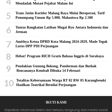
4
Mendadak Mutasi Pejabat Malam Ini
5
Trans Jatim Koridor Malang Raya Mulai Beroperasi, Tarif
Penumpang Umum Rp 5.000, Mahasiswa Rp 2.500
6
Tuntas Rangkaian Latihan Mugai Ryu Antara Indonesia dan
Jerman
7
Amithya Ketua DPRD Kota Malang 2024-2029, Made Tegak
Lurus DPP PDI Perjuangan
8
Hebat! Program RICH Gratis Bahasa Inggris di Surabaya
9
Pendakian Gunung Bokong, Panderman dan Buthak
Rencananya Kembali Dibuka 14 Februari
10
Totalitas Kebersamaan Warga RT 02 RW 05 Karangbesuki
Hasilkan Teatrikal Bernilai Perjuangan
IKUTI KAMI
Dapatkan informasi terkini dan terbaru langsung dari media sosial