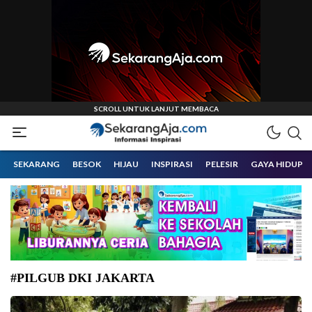
Informasi Inspirasi Malang Raya
Sekarangaja
SEKARANG
BESOK
HIJAU
INSPIRASI
PELESIR
GAYA HIDUP
#PILGUB DKI JAKARTA
Paslon Gubernur DKI Jakarta Nomor Urut 3, Pramono Anung-Rano