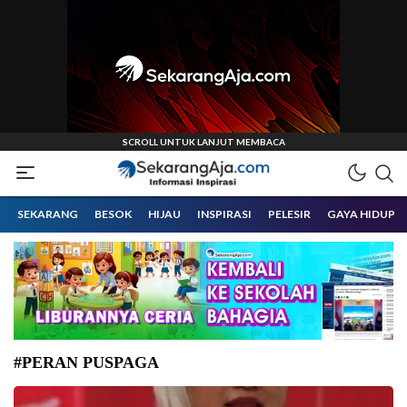
Informasi Inspirasi Malang Raya
Sekarangaja
SEKARANG
BESOK
HIJAU
INSPIRASI
PELESIR
GAYA HIDUP
#PERAN PUSPAGA
Ketua DPRD Kota Malang Amithya Ratnanggani Sirraduhita SS. (Foto: