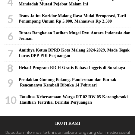
4
Mendadak Mutasi Pejabat Malam Ini
5
Trans Jatim Koridor Malang Raya Mulai Beroperasi, Tarif
Penumpang Umum Rp 5.000, Mahasiswa Rp 2.500
6
Tuntas Rangkaian Latihan Mugai Ryu Antara Indonesia dan
Jerman
7
Amithya Ketua DPRD Kota Malang 2024-2029, Made Tegak
Lurus DPP PDI Perjuangan
8
Hebat! Program RICH Gratis Bahasa Inggris di Surabaya
9
Pendakian Gunung Bokong, Panderman dan Buthak
Rencananya Kembali Dibuka 14 Februari
10
Totalitas Kebersamaan Warga RT 02 RW 05 Karangbesuki
Hasilkan Teatrikal Bernilai Perjuangan
IKUTI KAMI
Dapatkan informasi terkini dan terbaru langsung dari media sosial