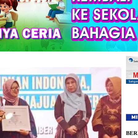
baik kedua dari Ikatan Pimpinan Tinggi (PIMTI) Perempuan
iro Komunikasi Kementerian Pariwisata).
BER