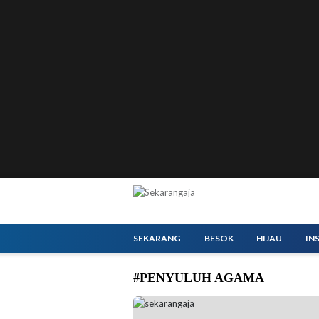
SEKARANG
BESOK
HIJAU
IN
#PENYULUH AGAMA
Dirjen Bimas Islam Kamaruddin Amin membu