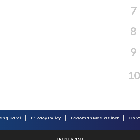
7
8
9
1
ang Kami
Privacy Policy
Pedoman Media Siber
Cont
IKUTI KAMI