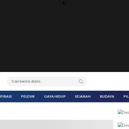
U
SPIRASI
PELESIR
GAYA HIDUP
SEJARAH
BUDAYA
PI
ka Kemah Moderasi Beragama. (Foto: kemenag.go.id)