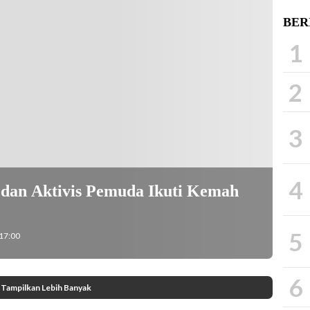
BER
1
2
3
4
 dan Aktivis Pemuda Ikuti Kemah
5
 17:00
6
Tampilkan Lebih Banyak