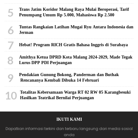
5
Trans Jatim Koridor Malang Raya Mulai Beroperasi, Tarif
Penumpang Umum Rp 5.000, Mahasiswa Rp 2.500
6
Tuntas Rangkaian Latihan Mugai Ryu Antara Indonesia dan
Jerman
7
Hebat! Program RICH Gratis Bahasa Inggris di Surabaya
8
Amithya Ketua DPRD Kota Malang 2024-2029, Made Tegak
Lurus DPP PDI Perjuangan
9
Pendakian Gunung Bokong, Panderman dan Buthak
Rencananya Kembali Dibuka 14 Februari
10
Totalitas Kebersamaan Warga RT 02 RW 05 Karangbesuki
Hasilkan Teatrikal Bernilai Perjuangan
IKUTI KAMI
Dapatkan informasi terkini dan terbaru langsung dari media sosial
anda