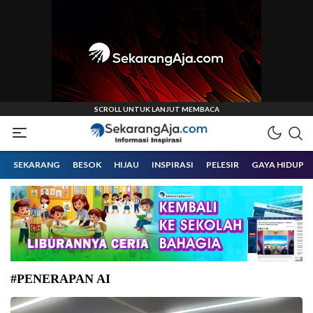
Informasi Inspirasi Malang Raya
Sekarangaja
SEKARANG
BESOK
HIJAU
INSPIRASI
PELESIR
GAYA HIDUP
#PENERAPAN AI
Wamenkomdigi Nezar Patria turut serta sebagai panelis dalam diskusi