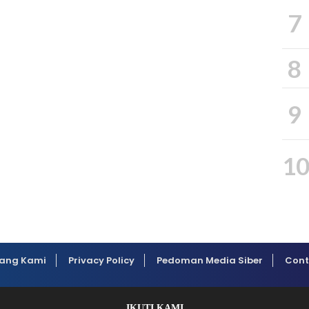
7
8
9
1
ang Kami
Privacy Policy
Pedoman Media Siber
Cont
IKUTI KAMI