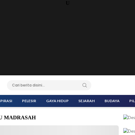
U
SPIRASI
PELESIR
GAYA HIDUP
SEJARAH
BUDAYA
PI
RU MADRASAH
to: kemenag.go.id)