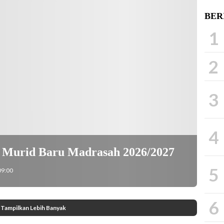
BER
1
2
3
4
n Murid Baru Madrasah 2026/2027
5
09:00
6
Tampilkan Lebih Banyak