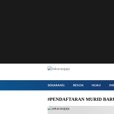
SEKARANG
BESOK
HIJAU
IN
#PENDAFTARAN MURID BA
Direktur KSKK Madrasah Nyayu Khodijah. (fo