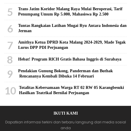
5
Trans Jatim Koridor Malang Raya Mulai Beroperasi, Tarif
Penumpang Umum Rp 5.000, Mahasiswa Rp 2.500
6
Tuntas Rangkaian Latihan Mugai Ryu Antara Indonesia dan
Jerman
7
Amithya Ketua DPRD Kota Malang 2024-2029, Made Tegak
Lurus DPP PDI Perjuangan
8
Hebat! Program RICH Gratis Bahasa Inggris di Surabaya
9
Pendakian Gunung Bokong, Panderman dan Buthak
Rencananya Kembali Dibuka 14 Februari
10
Totalitas Kebersamaan Warga RT 02 RW 05 Karangbesuki
Hasilkan Teatrikal Bernilai Perjuangan
IKUTI KAMI
Dapatkan informasi terkini dan terbaru langsung dari media sosial
anda