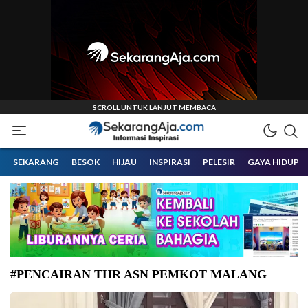
Informasi Inspirasi Malang Raya
Sekarangaja
SEKARANG
BESOK
HIJAU
INSPIRASI
PELESIR
GAYA HIDUP
#PENCAIRAN THR ASN PEMKOT MALANG
Ketua Komisi B DPRD Kota Malang Bayu Rekso Aji dan Sekretaris