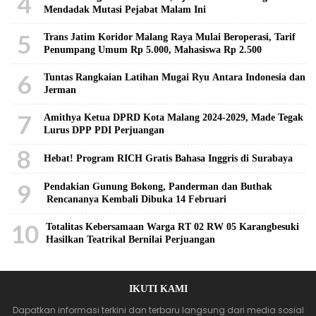
4
Mendadak Mutasi Pejabat Malam Ini
5
Trans Jatim Koridor Malang Raya Mulai Beroperasi, Tarif
Penumpang Umum Rp 5.000, Mahasiswa Rp 2.500
6
Tuntas Rangkaian Latihan Mugai Ryu Antara Indonesia dan
Jerman
7
Amithya Ketua DPRD Kota Malang 2024-2029, Made Tegak
Lurus DPP PDI Perjuangan
8
Hebat! Program RICH Gratis Bahasa Inggris di Surabaya
9
Pendakian Gunung Bokong, Panderman dan Buthak
Rencananya Kembali Dibuka 14 Februari
10
Totalitas Kebersamaan Warga RT 02 RW 05 Karangbesuki
Hasilkan Teatrikal Bernilai Perjuangan
IKUTI KAMI
Dapatkan informasi terkini dan terbaru langsung dari media sosial