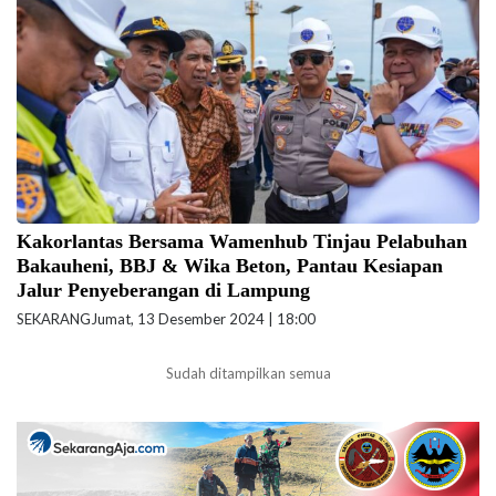
Kakorlantas Polri Irjen Pol Aan Suhanan meninjau Pelabuhan Bakauheni,
Pelabuhan Bandar Bakau Jaya (BBJ) Muara Pilu, dan Pelabuhan Wika
Beton, di Lampung. (foto: humas.polri.go.id)
Kakorlantas Bersama Wamenhub Tinjau Pelabuhan
Bakauheni, BBJ & Wika Beton, Pantau Kesiapan
Jalur Penyeberangan di Lampung
SEKARANG
Jumat, 13 Desember 2024 | 18:00
Sudah ditampilkan semua