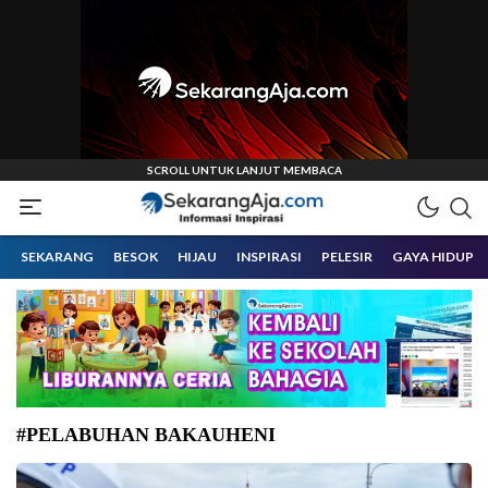
Informasi Inspirasi Malang Raya
Sekarangaja
SEKARANG
BESOK
HIJAU
INSPIRASI
PELESIR
GAYA HIDUP
#PELABUHAN BAKAUHENI
Wakil Menteri Perhubungan (Wamenhub) Suntana didampingi