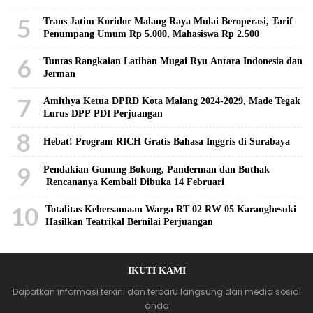
5
Trans Jatim Koridor Malang Raya Mulai Beroperasi, Tarif
Penumpang Umum Rp 5.000, Mahasiswa Rp 2.500
6
Tuntas Rangkaian Latihan Mugai Ryu Antara Indonesia dan
Jerman
7
Amithya Ketua DPRD Kota Malang 2024-2029, Made Tegak
Lurus DPP PDI Perjuangan
8
Hebat! Program RICH Gratis Bahasa Inggris di Surabaya
9
Pendakian Gunung Bokong, Panderman dan Buthak
Rencananya Kembali Dibuka 14 Februari
10
Totalitas Kebersamaan Warga RT 02 RW 05 Karangbesuki
Hasilkan Teatrikal Bernilai Perjuangan
IKUTI KAMI
Dapatkan informasi terkini dan terbaru langsung dari media sosial
anda