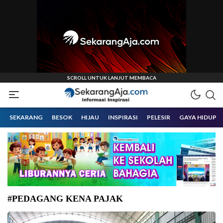
Informasi Inspirasi Malang Raya
Sekarangaja
SEKARANG
BESOK
HIJAU
INSPIRASI
PELESIR
GAYA HIDUP
#PEDAGANG KENA PAJAK
Pedagang kecil menjadi perhatian serius karena harus mendapat