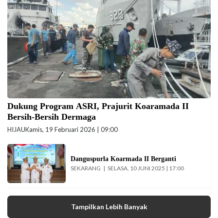
Basis Angkatan Laut (DBAL) Koarmada II, Rabu (18/2/2026) kemarin.
(foto: Pen/2)
Dukung Program ASRI, Prajurit Koaramada II
Bersih-Bersih Dermaga
HIJAU
Kamis, 19 Februari 2026 | 09:00
Pangkoarmada II
Laksda TNI I. G. P.
Danguspurla Koarmada II Berganti
SEKARANG
SELASA, 10 JUNI 2025 | 17:00
Alit Jaya, SH, M.Si di
Gedung Panti
Tjahaya Armada,
Surabaya usai
Tampilkan Lebih Banyak
memimpin sertijab
Danguspurla