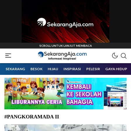
Informasi Inspirasi Malang Raya
Sekarangaja
SEKARANG
BESOK
HIJAU
INSPIRASI
PELESIR
GAYA HIDUP
#PANGKORAMADA II
Prajurit Koarmada II menggelar aksi bersih-bersih dermaga di Daerah