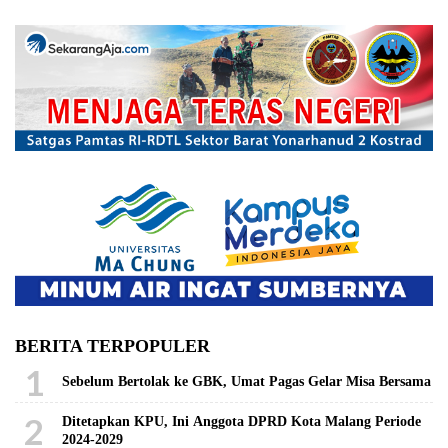
Koarmada II dari
Laksma TNI Amrin
Rosihan
Hendrotomo, SE
kepada Laksma TNI
Endra Hartono, SH,
M.Han di Gedung
Panti Tjahaya
Armada, Surabaya,
Selasa (10/6/2025)
hari ini. (foto: Pen/2)
BERITA TERPOPULER
1
Sebelum Bertolak ke GBK, Umat Pagas Gelar Misa Bersama
2
Ditetapkan KPU, Ini Anggota DPRD Kota Malang Periode
2024-2029