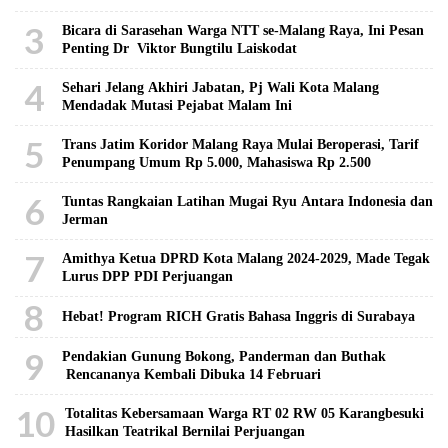
3
Bicara di Sarasehan Warga NTT se-Malang Raya, Ini Pesan
Penting Dr Viktor Bungtilu Laiskodat
4
Sehari Jelang Akhiri Jabatan, Pj Wali Kota Malang
Mendadak Mutasi Pejabat Malam Ini
5
Trans Jatim Koridor Malang Raya Mulai Beroperasi, Tarif
Penumpang Umum Rp 5.000, Mahasiswa Rp 2.500
6
Tuntas Rangkaian Latihan Mugai Ryu Antara Indonesia dan
Jerman
7
Amithya Ketua DPRD Kota Malang 2024-2029, Made Tegak
Lurus DPP PDI Perjuangan
8
Hebat! Program RICH Gratis Bahasa Inggris di Surabaya
9
Pendakian Gunung Bokong, Panderman dan Buthak
Rencananya Kembali Dibuka 14 Februari
10
Totalitas Kebersamaan Warga RT 02 RW 05 Karangbesuki
Hasilkan Teatrikal Bernilai Perjuangan