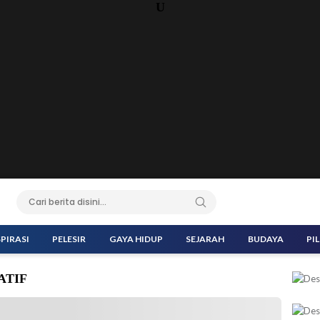
U
SPIRASI
PELESIR
GAYA HIDUP
SEJARAH
BUDAYA
PI
ATIF
i Kreatif (Ekraf) Teuku Riefky Harsya membagikan tiga nilai
 Taruna Nusantara. (Foto: Biro Komunikasi Kementerian Ekonomi