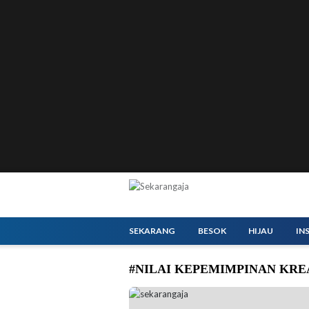
SEKARANG
BESOK
HIJAU
IN
#NILAI KEPEMIMPINAN KRE
Menteri Ekonomi Kreatif/Kepala Badan Ekonom
kepemimpinan inti kepada tujuh pelajar SMA