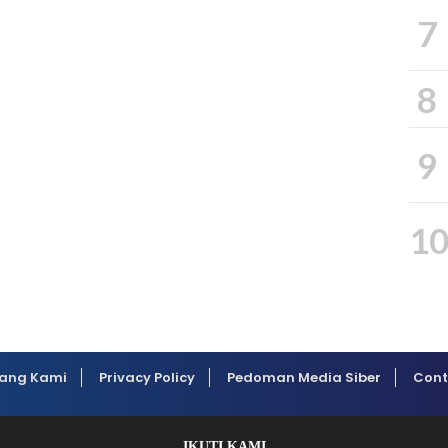
7
8
9
1
ang Kami
Privacy Policy
Pedoman Media Siber
Cont
IKUTI KAMI