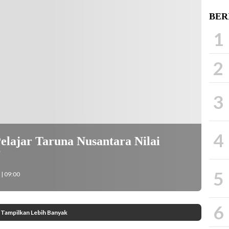
BER
1
2
3
4
elajar Taruna Nusantara Nilai
5
| 09:00
6
Tampilkan Lebih Banyak