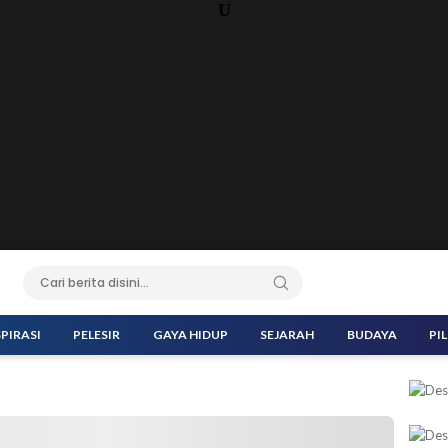
U
SPIRASI
PELESIR
GAYA HIDUP
SEJARAH
BUDAYA
PI
oto: kemenag.go.id)