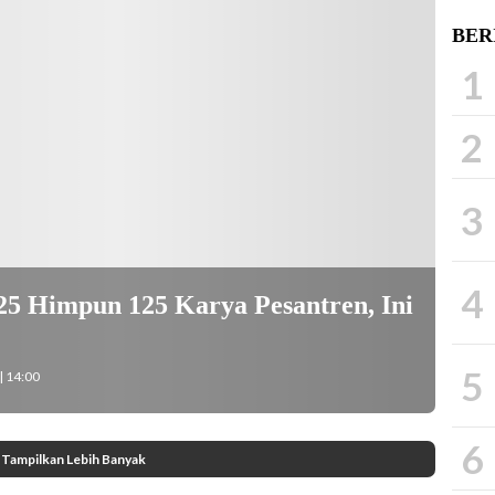
BER
1
2
3
4
025 Himpun 125 Karya Pesantren, Ini
5
| 14:00
6
Tampilkan Lebih Banyak