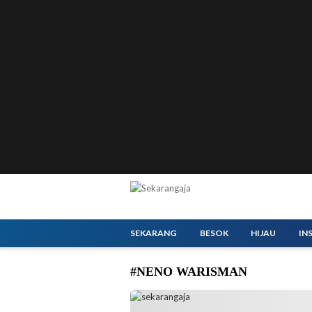
SEKARANG
BESOK
HIJAU
IN
#NENO WARISMAN
Malam Anugerah SANFFEST 2025 di TMII. (F