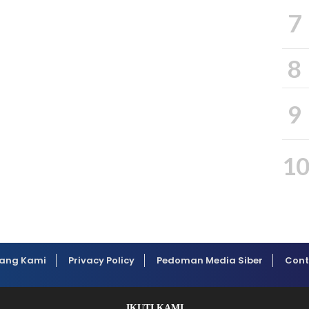
7
8
9
1
ang Kami
Privacy Policy
Pedoman Media Siber
Cont
IKUTI KAMI