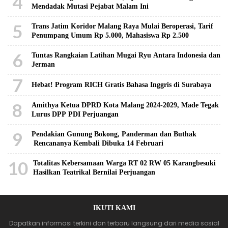
4
Mendadak Mutasi Pejabat Malam Ini
5
Trans Jatim Koridor Malang Raya Mulai Beroperasi, Tarif
Penumpang Umum Rp 5.000, Mahasiswa Rp 2.500
6
Tuntas Rangkaian Latihan Mugai Ryu Antara Indonesia dan
Jerman
7
Hebat! Program RICH Gratis Bahasa Inggris di Surabaya
8
Amithya Ketua DPRD Kota Malang 2024-2029, Made Tegak
Lurus DPP PDI Perjuangan
9
Pendakian Gunung Bokong, Panderman dan Buthak
Rencananya Kembali Dibuka 14 Februari
10
Totalitas Kebersamaan Warga RT 02 RW 05 Karangbesuki
Hasilkan Teatrikal Bernilai Perjuangan
IKUTI KAMI
Dapatkan informasi terkini dan terbaru langsung dari media sosial