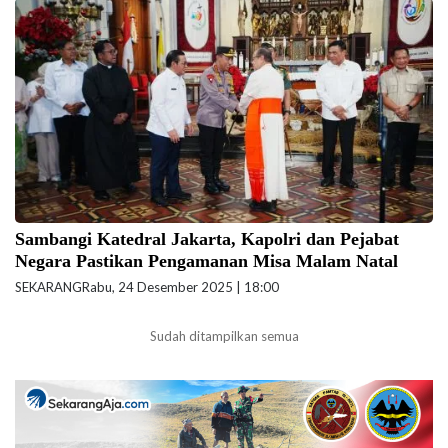
Kapolri Jenderal Listyo Sigit Prabowo dan para pejabat negara
sambangi Katedral Jakarta untuk memastikan keamanan misa malam
Natal, Rabu (24/12/2025) malam ini. (Foto: humas.polri.go.id)
Sambangi Katedral Jakarta, Kapolri dan Pejabat
Negara Pastikan Pengamanan Misa Malam Natal
SEKARANG
Rabu, 24 Desember 2025 | 18:00
Sudah ditampilkan semua