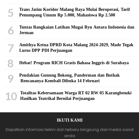
5
Trans Jatim Koridor Malang Raya Mulai Beroperasi, Tarif
Penumpang Umum Rp 5.000, Mahasiswa Rp 2.500
6
Tuntas Rangkaian Latihan Mugai Ryu Antara Indonesia dan
Jerman
7
Amithya Ketua DPRD Kota Malang 2024-2029, Made Tegak
Lurus DPP PDI Perjuangan
8
Hebat! Program RICH Gratis Bahasa Inggris di Surabaya
9
Pendakian Gunung Bokong, Panderman dan Buthak
Rencananya Kembali Dibuka 14 Februari
10
Totalitas Kebersamaan Warga RT 02 RW 05 Karangbesuki
Hasilkan Teatrikal Bernilai Perjuangan
IKUTI KAMI
Dapatkan informasi terkini dan terbaru langsung dari media sosial
anda