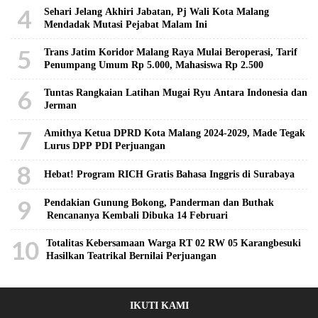
4
Sehari Jelang Akhiri Jabatan, Pj Wali Kota Malang
Mendadak Mutasi Pejabat Malam Ini
5
Trans Jatim Koridor Malang Raya Mulai Beroperasi, Tarif
Penumpang Umum Rp 5.000, Mahasiswa Rp 2.500
6
Tuntas Rangkaian Latihan Mugai Ryu Antara Indonesia dan
Jerman
7
Amithya Ketua DPRD Kota Malang 2024-2029, Made Tegak
Lurus DPP PDI Perjuangan
8
Hebat! Program RICH Gratis Bahasa Inggris di Surabaya
9
Pendakian Gunung Bokong, Panderman dan Buthak
Rencananya Kembali Dibuka 14 Februari
10
Totalitas Kebersamaan Warga RT 02 RW 05 Karangbesuki
Hasilkan Teatrikal Bernilai Perjuangan
IKUTI KAMI