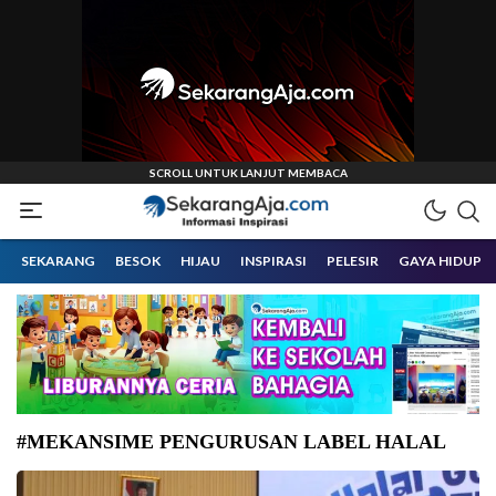
Informasi Inspirasi Malang Raya
Sekarangaja
SEKARANG
BESOK
HIJAU
INSPIRASI
PELESIR
GAYA HIDUP
#MEKANSIME PENGURUSAN LABEL HALAL
Dirjen Bimas Islam Kemenag Abu Rokhmad. (Foto: kemenag.go.id)