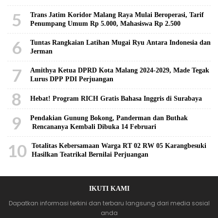
5
Trans Jatim Koridor Malang Raya Mulai Beroperasi, Tarif
Penumpang Umum Rp 5.000, Mahasiswa Rp 2.500
6
Tuntas Rangkaian Latihan Mugai Ryu Antara Indonesia dan
Jerman
7
Amithya Ketua DPRD Kota Malang 2024-2029, Made Tegak
Lurus DPP PDI Perjuangan
8
Hebat! Program RICH Gratis Bahasa Inggris di Surabaya
9
Pendakian Gunung Bokong, Panderman dan Buthak
Rencananya Kembali Dibuka 14 Februari
10
Totalitas Kebersamaan Warga RT 02 RW 05 Karangbesuki
Hasilkan Teatrikal Bernilai Perjuangan
IKUTI KAMI
Dapatkan informasi terkini dan terbaru langsung dari media sosial
anda