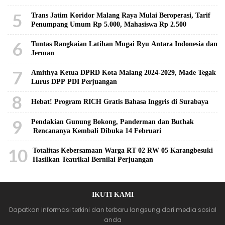
5
Trans Jatim Koridor Malang Raya Mulai Beroperasi, Tarif
Penumpang Umum Rp 5.000, Mahasiswa Rp 2.500
6
Tuntas Rangkaian Latihan Mugai Ryu Antara Indonesia dan
Jerman
7
Amithya Ketua DPRD Kota Malang 2024-2029, Made Tegak
Lurus DPP PDI Perjuangan
8
Hebat! Program RICH Gratis Bahasa Inggris di Surabaya
9
Pendakian Gunung Bokong, Panderman dan Buthak
Rencananya Kembali Dibuka 14 Februari
10
Totalitas Kebersamaan Warga RT 02 RW 05 Karangbesuki
Hasilkan Teatrikal Bernilai Perjuangan
IKUTI KAMI
Dapatkan informasi terkini dan terbaru langsung dari media sosial
anda