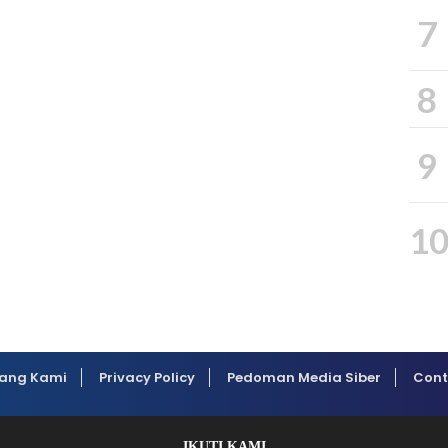
7
8
9
1
ang Kami
Privacy Policy
Pedoman Media Siber
Cont
IKUTI KAMI