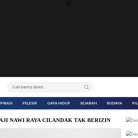
U
SPIRASI
PELESIR
GAYA HIDUP
SEJARAH
BUDAYA
PI
AJI NAWI RAYA CILANDAK TAK BERIZIN
Cipta Karya, Tata Ruang, dan Pertanahan (CKTRP) menyegel tempat
an Gandaria Selatan, Kecamatan Cilandak. (Foto: Tiyo Surya Sakti-