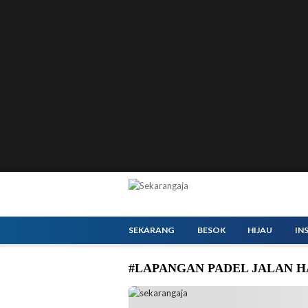
SEKARANG
BESOK
HIJAU
IN
#LAPANGAN PADEL JALAN H
Pemkot Jakarta Selatan melalui Suku Dinas 
usaha Padel di Jalan Haji Nawi Raya, Kelurah