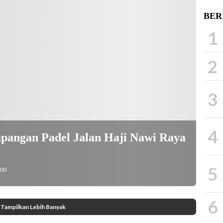
BER
1
2
3
4
apangan Padel Jalan Haji Nawi Raya
5
:00
6
Tampilkan Lebih Banyak