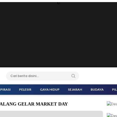
U
SPIRASI
PELESIR
GAYA HIDUP
SEJARAH
BUDAYA
PI
 MALANG GELAR MARKET DAY
a dengan paguyuban orang tua murid mengadakan kegiatan Market