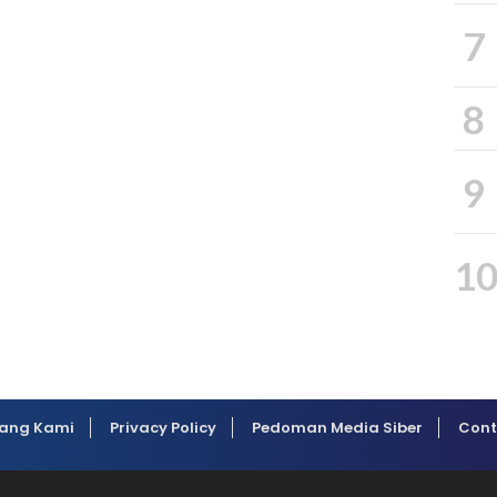
7
8
9
1
ang Kami
Privacy Policy
Pedoman Media Siber
Cont