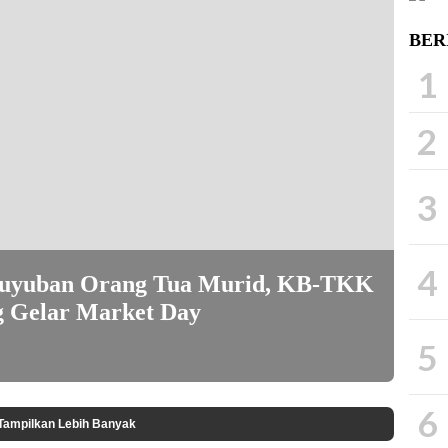
w)
BER
1
2
3
4
aguyuban Orang Tua Murid, KB-TKK
g Gelar Market Day
5
6
Tampilkan Lebih Banyak