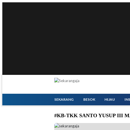
SEKARANG
BESOK
HIJAU
IN
#KB-TKK SANTO YUSUP III
KB-TKK Santo Yusup III Malang bekerjasam