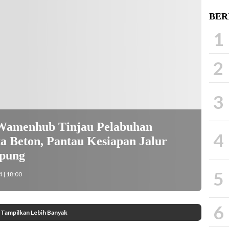
BER
1
2
3
Wamenhub Tinjau Pelabuhan
4
 Beton, Pantau Kesiapan Jalur
mpung
5
 | 18:00
6
Tampilkan Lebih Banyak