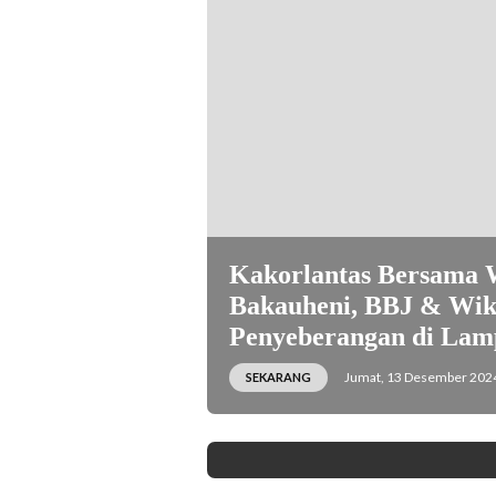
(foto: humas.polri.go.id)
Kakorlantas Bersama 
Bakauheni, BBJ & Wika
Penyeberangan di La
Jumat, 13 Desember 2024
SEKARANG