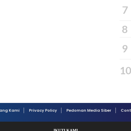
7
8
9
1
ang Kami
Privacy Policy
Pedoman Media Siber
Cont
IKUTI KAMI