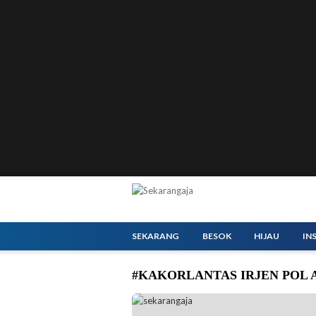
SEKARANG
BESOK
HIJAU
IN
#KAKORLANTAS IRJEN POL
Wakil Menteri Perhubungan (Wamenhub) Sunta
Pelabuhan Bakauheni, Pelabuhan Bandar Baka