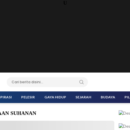
U
SPIRASI
PELESIR
GAYA HIDUP
SEJARAH
BUDAYA
PI
 AAN SUHANAN
na didampingi Kakorlantas Polri Irjen Pol Aan Suhanan meninjau
u Jaya (BBJ) Muara Pilu, dan Pelabuhan Wika Beton, di Lampung.