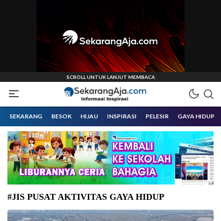
Informasi Inspirasi Malang Raya
Sekarangaja
SEKARANG
BESOK
HIJAU
INSPIRASI
PELESIR
GAYA HIDUP
#JIS PUSAT AKTIVITAS GAYA HIDUP
Ilustrasi Jakarta International Stadium (JIS). (Foto: istimewa-