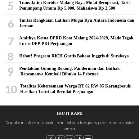
5
Trans Jatim Koridor Malang Raya Mulai Beroperasi, Tarif
Penumpang Umum Rp 5.000, Mahasiswa Rp 2.500
6
Tuntas Rangkaian Latihan Mugai Ryu Antara Indonesia dan
Jerman
7
Amithya Ketua DPRD Kota Malang 2024-2029, Made Tegak
Lurus DPP PDI Perjuangan
8
Hebat! Program RICH Gratis Bahasa Inggris di Surabaya
9
Pendakian Gunung Bokong, Panderman dan Buthak
Rencananya Kembali Dibuka 14 Februari
10
Totalitas Kebersamaan Warga RT 02 RW 05 Karangbesuki
Hasilkan Teatrikal Bernilai Perjuangan
IKUTI KAMI
Dapatkan informasi terkini dan terbaru langsung dari media sosial
anda