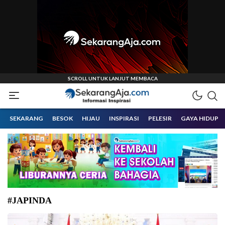
Informasi Inspirasi Malang Raya
Sekarangaja
SEKARANG
BESOK
HIJAU
INSPIRASI
PELESIR
GAYA HIDUP
#JAPINDA
Presiden Prabowo Subianto menerima kunjungan delegasi Japan-