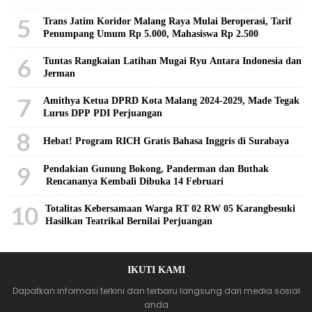
5
Trans Jatim Koridor Malang Raya Mulai Beroperasi, Tarif
Penumpang Umum Rp 5.000, Mahasiswa Rp 2.500
6
Tuntas Rangkaian Latihan Mugai Ryu Antara Indonesia dan
Jerman
7
Amithya Ketua DPRD Kota Malang 2024-2029, Made Tegak
Lurus DPP PDI Perjuangan
8
Hebat! Program RICH Gratis Bahasa Inggris di Surabaya
9
Pendakian Gunung Bokong, Panderman dan Buthak
Rencananya Kembali Dibuka 14 Februari
10
Totalitas Kebersamaan Warga RT 02 RW 05 Karangbesuki
Hasilkan Teatrikal Bernilai Perjuangan
IKUTI KAMI
Dapatkan informasi terkini dan terbaru langsung dari media sosial
anda