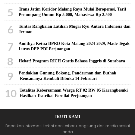
5
Trans Jatim Koridor Malang Raya Mulai Beroperasi, Tarif
Penumpang Umum Rp 5.000, Mahasiswa Rp 2.500
6
Tuntas Rangkaian Latihan Mugai Ryu Antara Indonesia dan
Jerman
7
Amithya Ketua DPRD Kota Malang 2024-2029, Made Tegak
Lurus DPP PDI Perjuangan
8
Hebat! Program RICH Gratis Bahasa Inggris di Surabaya
9
Pendakian Gunung Bokong, Panderman dan Buthak
Rencananya Kembali Dibuka 14 Februari
10
Totalitas Kebersamaan Warga RT 02 RW 05 Karangbesuki
Hasilkan Teatrikal Bernilai Perjuangan
IKUTI KAMI
Dapatkan informasi terkini dan terbaru langsung dari media sosial
anda