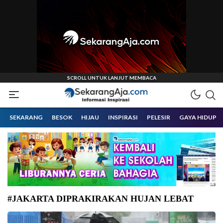
Informasi Inspirasi Malang Raya
Sekarangaja
SEKARANG
BESOK
HIJAU
INSPIRASI
PELESIR
GAYA HIDUP
#JAKARTA DIPRAKIRAKAN HUJAN LEBAT
Siap payung karena Jakarta diprediksi hujan ringan hingga lebat, Jumat