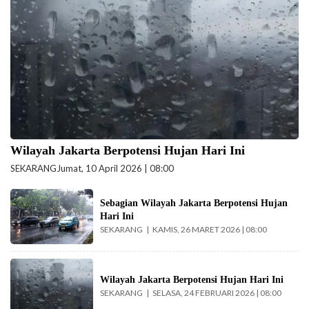
beritajakarta.id)
Wilayah Jakarta Berpotensi Hujan Hari Ini
SEKARANG
Jumat, 10 April 2026 | 08:00
Hujan berpotensi
Sebagian Wilayah Jakarta Berpotensi Hujan
basahi sebagian
Hari Ini
Jakarta hari ini.
SEKARANG
KAMIS, 26 MARET 2026 | 08:00
(Foto: doc-
beritajakarta.id)
Wilayah Jakarta
berpotensi hujan
Wilayah Jakarta Berpotensi Hujan Hari Ini
SEKARANG
SELASA, 24 FEBRUARI 2026 | 08:00
hari ini. (Foto: Doc-
beritajakarta.id)