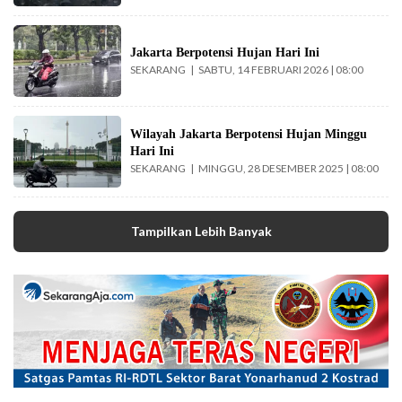
Hujan berpotensi
basahi sebagian
Jakarta Berpotensi Hujan Hari Ini
SEKARANG
SABTU, 14 FEBRUARI 2026 | 08:00
wilayah Jakarta.
(Foto: Nugroho
Sejati-
beritajakarta.id)
Hujan berpotensi
Wilayah Jakarta Berpotensi Hujan Minggu
guyur Jakarta hari
Hari Ini
ini, Minggu
SEKARANG
MINGGU, 28 DESEMBER 2025 | 08:00
(28/12/2025) hari
ini. (Foto: Nugroho
Sejati-
Tampilkan Lebih Banyak
beritajakarta.id)