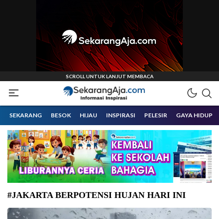
Informasi Inspirasi Malang Raya
Sekarangaja
SEKARANG
BESOK
HIJAU
INSPIRASI
PELESIR
GAYA HIDUP
#JAKARTA BERPOTENSI HUJAN HARI INI
Wilayah Jakarta berpotensi diguyur hujan hari ini. (Foto: Doc-