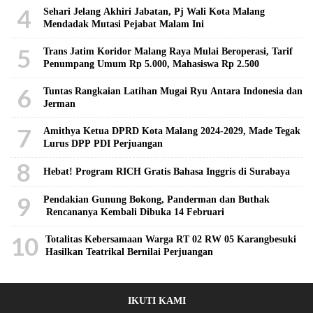
4
Sehari Jelang Akhiri Jabatan, Pj Wali Kota Malang
Mendadak Mutasi Pejabat Malam Ini
5
Trans Jatim Koridor Malang Raya Mulai Beroperasi, Tarif
Penumpang Umum Rp 5.000, Mahasiswa Rp 2.500
6
Tuntas Rangkaian Latihan Mugai Ryu Antara Indonesia dan
Jerman
7
Amithya Ketua DPRD Kota Malang 2024-2029, Made Tegak
Lurus DPP PDI Perjuangan
8
Hebat! Program RICH Gratis Bahasa Inggris di Surabaya
9
Pendakian Gunung Bokong, Panderman dan Buthak
Rencananya Kembali Dibuka 14 Februari
10
Totalitas Kebersamaan Warga RT 02 RW 05 Karangbesuki
Hasilkan Teatrikal Bernilai Perjuangan
IKUTI KAMI