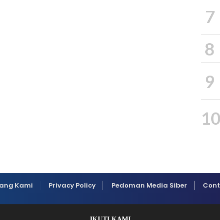
7
8
9
1
ang Kami
Privacy Policy
Pedoman Media Siber
Cont
IKUTI KAMI