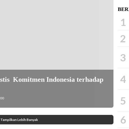
BER
1
2
3
4
istis Komitmen Indonesia terhadap
5
:00
6
Tampilkan Lebih Banyak