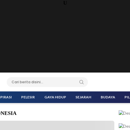
U
SPIRASI
PELESIR
GAYA HIDUP
SEJARAH
BUDAYA
PI
ONESIA
PM Rosan Roeslani memberikan keterangan pers di Komplek Istana
Foto: BPMI Setpres)